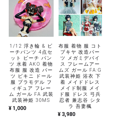
ーチパンツ 4点セ
ブキヤ 改造パー
ット ビーチ パン
ツ メガミデバイ
ツ 水着 AKO 着物
ス フレームアー
布服 服 改造 パー
ムズ ガール FA:G
ツ ビキニ ドール
武装神姫 浴衣 下
服 プラモデル フ
着 メイドドレス
ィギュア フレー
メイド制服 メイ
ム ガール FA 武装
ド服 ドレス 弓兵
武装神姫 30MS
忍者 兼志谷 シタ
ラ 吾妻楓
¥ 1,000
¥ 3,980
https://www.facebook.
多くの新しいアイテム
プラモデ
されました。右上隅の