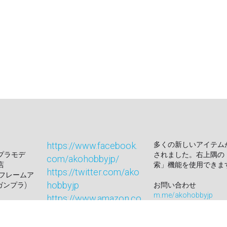
com/akohobbyjp/
店
索」機能を使用できま
https://twitter.com/ako
 フレームア
hobbyjp
ガンプラ)
お問い合わせ
m.me/akohobbyjp
https://www.amazon.co
チング セット
メールにて
.jp/sp?
（
akohobbyjp@gmail
ie=UTF8&seller=A3O35
ト
すべての注文は、保険
4YKJ9BDUR
号付きの香港郵便サー
よって出荷されます。
Akohobby © 2018