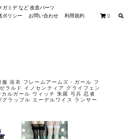
/メガミデ など 改造パーツ
配送ポリシー
お問い合わせ
利用規約
0
 和服 浴衣 フレームアームズ・ガール フ
ーゼラルド イノセンティア グライフェン 
カルガール ウィッチ 朱羅 弓兵 忍者 
/グラップル エーデルワイス ランサー 
イク メ
ス フ
1/12 ストッキン
ムズ・
グ 白 & 黑 靴下