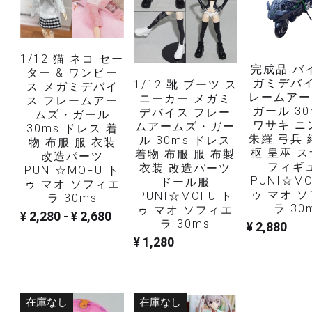
ガール 30
デバイス フレー
ムズ・ガール
ワサキ ニ
ムアームズ・ガー
30ms ドレス 着
朱羅 弓兵 
ル 30ms ドレス
物 布服 服 衣装
枢 皇巫 
着物 布服 服 布製
改造パーツ
フィギ
衣装 改造パーツ
PUNI☆MOFU ト
PUNI☆MO
ドール服
ゥ マオ ソフィエ
ゥ マオ 
PUNI☆MOFU ト
ラ 30ms
ラ 30
ゥ マオ ソフィエ
¥ 2,280 - ¥ 2,680
ラ 30ms
¥ 2,880
¥ 1,280
在庫なし
在庫なし
1/12 浮き輪 & ビ
布服 着物 服 コト