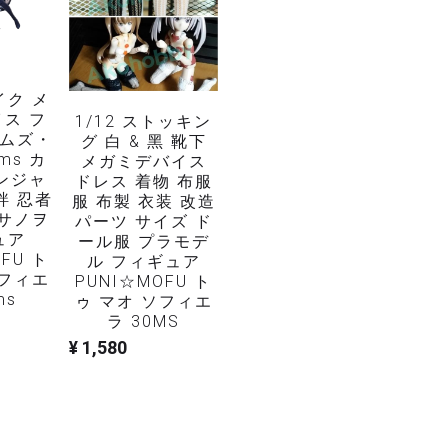
ms カ
メガミデバイス
ンジャ
ドレス 着物 布服
絆 忍者
服 布製 衣装 改造
スサノヲ
パーツ サイズ ド
ュア
ール服 プラモデ
FU ト
ル フィギュア
ソフィエ
PUNI☆MOFU ト
ms
ゥ マオ ソフィエ
ラ 30MS
¥ 1,580