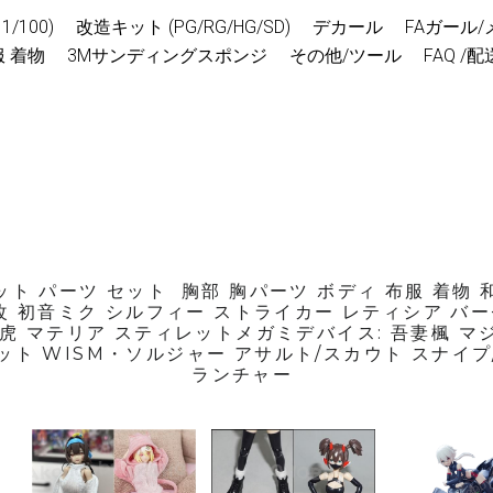
/100)
改造キット (PG/RG/HG/SD)
デカール
FAガール
 着物
3Mサンディングスポンジ
その他/ツール
FAQ /
ト パーツ セット  胸部 胸パーツ ボディ 布服 着物
轟雷改 初音ミク シルフィー ストライカー レティシア バ
虎 マテリア スティレットメガミデバイス: 吾妻楓 マジ
ット WISM・ソルジャー アサルト/スカウト スナイプ
ランチャー 
1/12 猫 ネコ セー
完成品 バ
ター & ワンピー
ガミデバイ
1/12 靴 ブーツ ス
ス メガミデバイ
レームアー
ニーカー メガミ
ス フレームアー