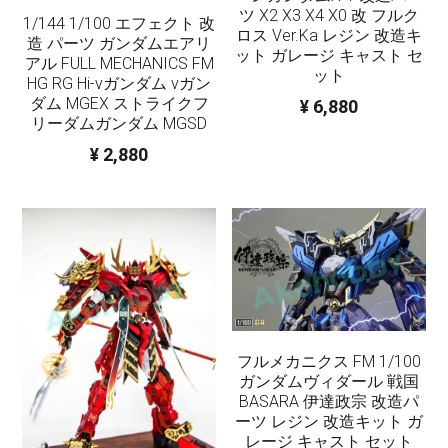
フレームアームズ ガール / メガミデバイス
SEED
ツ X2 X3 X4 X0 改 フルク
1/144 1/100 エフェクト 改
改造パーツ
ロス Ver.Ka レジン 改造キ
造 パーツ ガンダムエアリ
ット ガレージ キャスト セ
UC
アル FULL MECHANICS FM
フレームアームズ ガール / メガミデバイス
ット
HG RG Hi-νガンダム νガン
塗装済パーツ
ダム MGEX ストライクフ
¥ 6,880
リーダムガンダム MGSD
布服 着物
¥ 2,880
3Mサンディングスポンジ
デカール
その他 ツール
フルメカニクス FM 1/100
ガンダムヴィダール 戦国
BASARA 伊達政宗 改造パ
ーツ レジン 改造キット ガ
レージ キャスト セット