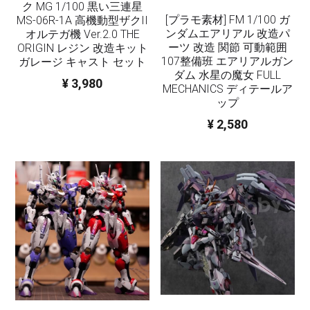
ク MG 1/100 黒い三連星
[プラモ素材] FM 1/100 ガ
MS-06R-1A 高機動型ザクII
ンダムエアリアル 改造パ
オルテガ機 Ver.2.0 THE
ーツ 改造 関節 可動範囲
ORIGIN レジン 改造キット
107整備班 エアリアルガン
ガレージ キャスト セット
ダム 水星の魔女 FULL
¥ 3,980
MECHANICS ディテールア
ップ
¥ 2,580