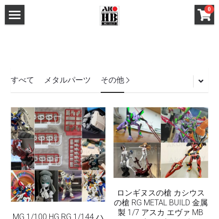
×
0
ストアカテゴリー
ホーム
すべてのカテゴリー
メタルパーツ
メタルパーツ
改造キット (MG と 1/100)
すべて
メタルパーツ
その他
MG と 1/100 改造キット
改造キット (PG/RG/HG/SD)
PG RG HG SD 改造キット
デカール
フレームアームズ ガール / メガミデバイス 改造
FAガール/メガミデ など 改造パーツ
パーツ
FAガール/メガミデ など 塗装済パーツ
フレームアームズ ガール / メガミデバイス 塗装
済パーツ
ロンギヌスの槍 カシウス
布服 着物
の槍 RG METAL BUILD 金属
布服 着物
製 1/7 アスカ エヴァ MB
3Mサンディングスポンジ
MG 1/100 HG RG 1/144 ハ