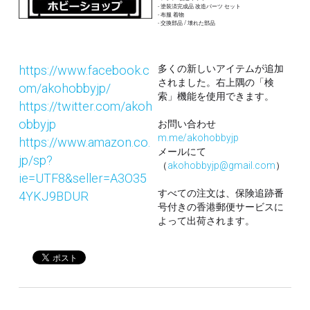
- 塗装済完成品 改造パーツ セット
- 布服 着物 
- 交換部品 / 壊れた部品
https://www.facebook.c
多くの新しいアイテムが追加
されました。右上隅の「検
om/akohobbyjp/
索」機能を使用できます。
https://twitter.com/akoh
obbyjp
お問い合わせ
m.me/akohobbyjp
https://www.amazon.co.
メールにて
jp/sp?
（
akohobbyjp@gmail.com
）
ie=UTF8&seller=A3O35
すべての注文は、保険追跡番
4YKJ9BDUR
号付きの香港郵便サービスに
よって出荷されます。