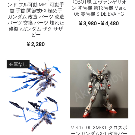
ROBOT魂 エヴァンゲリオ
ンド フル可動 MP1 可動手
3Mサンディングスポンジ
ン 初号機 第13号機 Mark.
首 手首 関節技EX 極め手
その他/ツール
06 零号機 SIDE EVA HG
ガンダム 改造 パーツ 改造
デカール
パーツ 交換 パーツ 壊れた
¥ 3,980 - ¥ 4,480
FAQ /配送ポリシー
修復 νガンダム ザク サザ
その他 ツール
ビー
お問い合わせ
¥ 2,280
利用規約
在庫なし
商品カテゴリー
全商品のリスト
すべてのカテゴリー
メタルパーツ
検索
MG と 1/100 改造キット
PG RG HG SD 改造キット
その他
MG 1/100 XM-X1 クロスボ
ーンガンダムX-1 改造パー