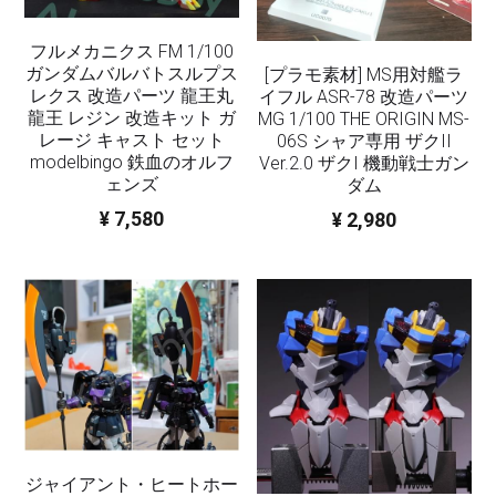
フルメカニクス FM 1/100
ガンダムバルバトスルプス
[プラモ素材] MS用対艦ラ
レクス 改造パーツ 龍王丸
イフル ASR-78 改造パーツ
龍王 レジン 改造キット ガ
MG 1/100 THE ORIGIN MS-
レージ キャスト セット
06S シャア専用 ザクII
modelbingo 鉄血のオルフ
Ver.2.0 ザクI 機動戦士ガン
ェンズ
ダム
¥ 7,580
¥ 2,980
ジャイアント・ヒートホー