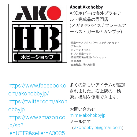
About Akohobby
AKOホビーは海外プラモデ
ル・完成品の専門店
(メガミデバイス / フレームア
ームズ・ガール / ガンプラ)
- 改造パーツ メタルパーツ エッチング セット
- デカール 
- ガレージ キャスト
- レジン 改造キット
- 塗装済完成品 改造パーツ セット
- 布服 着物 
- 交換部品 / 壊れた部品
https://www.facebook.c
多くの新しいアイテムが追加
されました。右上隅の「検
om/akohobbyjp/
索」機能を使用できます。
https://twitter.com/akoh
obbyjp
お問い合わせ
m.me/akohobbyjp
https://www.amazon.co.
メールにて
jp/sp?
（
akohobbyjp@gmail.com
）
ie=UTF8&seller=A3O35