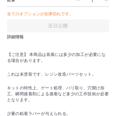
フレームアームズ ガール / メガミデバイス
SEED
改造パーツ
全てのオプションが在庫切れです。
UC
フレームアームズ ガール / メガミデバイス
塗装済パーツ
近日公開
布服 着物
詳細情報
3Mサンディングスポンジ
【ご注意】 本商品は装着には多少の加工が必要にな
デカール
る場合があります。
その他 ツール
これは未塗装です、レジン改造パーツセット。
キットの特性上、ゲート処理、バリ取り、穴開け加
工、瞬間接着剤による接着など多少の工作技術が必要
となります。
少量の粘着ラバーが与えられる。