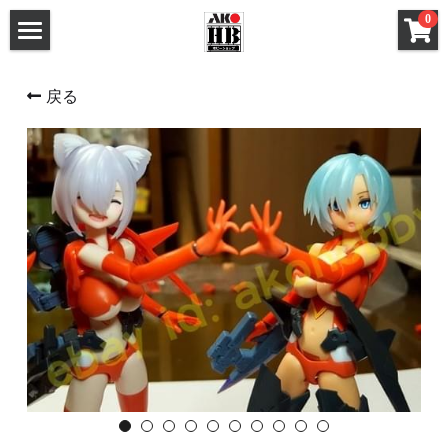
×
0
ストアカテゴリー
ホーム
戻る
すべてのカテゴリー
メタルパーツ
メタルパーツ
改造キット (MG と 1/100)
MG と 1/100 改造キット
改造キット (PG/RG/HG/SD)
PG RG HG SD 改造キット
デカール
フレームアームズ ガール / メガミデバイス 改造
FAガール/メガミデ など 改造パーツ
パーツ
FAガール/メガミデ など 塗装済パーツ
フレームアームズ ガール / メガミデバイス 塗装
済パーツ
布服 着物
布服 着物
3Mサンディングスポンジ