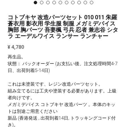
3Mサンディングスポンジ
その他/ツール
コトブキヤ 改造パーツセット 010 011 朱羅
デカール
蒼衣用 影衣用 学生服 制服 メガミデバイス
FAQ /配送ポリシー
胸部 胸パーツ 吾妻楓 弓兵 忍者 兼志谷 シタ
その他 ツール
ラ エーデルワイス ランサー ランチャー
お問い合わせ
¥ 4,780
利用規約
再生品。
状態： バックオーダー (お支払い後、注文処理時間4-7
商品カテゴリー
日、出荷到着5-14日)
全商品のリスト
すべてのカテゴリー
これは未塗装です、レジン改造パーツセット。
組み立てるには工夫や塗装する必要があります。上級
メタルパーツ
検索
者向けです。
メガミデバイス コトブキヤ 改造パーツ 。本体のキッ
MG と 1/100 改造キット
トは別途ご用意ください
PG RG HG SD 改造キット
その他
新品 (香港発送 , 出荷到着14日, トラッキングコード付
き)。