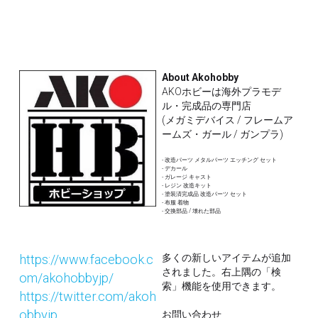
About Akohobby
AKOホビーは海外プラモデ
ル・完成品の専門店
(メガミデバイス / フレームア
ームズ・ガール / ガンプラ)
- 改造パーツ メタルパーツ エッチング セット
- デカール 
- ガレージ キャスト
- レジン 改造キット
- 塗装済完成品 改造パーツ セット
- 布服 着物 
- 交換部品 / 壊れた部品
https://www.facebook.c
多くの新しいアイテムが追加
されました。右上隅の「検
om/akohobbyjp/
索」機能を使用できます。
https://twitter.com/akoh
obbyjp
お問い合わせ