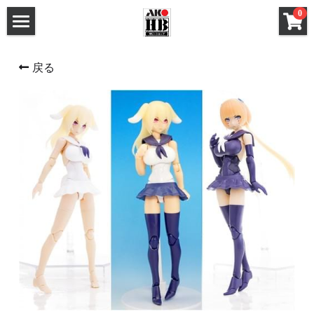
×
0
ストアカテゴリー
ホーム
戻る
すべてのカテゴリー
メタルパーツ
メタルパーツ
改造キット (MG と 1/100)
MG と 1/100 改造キット
改造キット (PG/RG/HG/SD)
PG RG HG SD 改造キット
デカール
フレームアームズ ガール / メガミデバイス 改造
FAガール/メガミデ など 改造パーツ
パーツ
FAガール/メガミデ など 塗装済パーツ
フレームアームズ ガール / メガミデバイス 塗装
済パーツ
布服 着物
布服 着物
3Mサンディングスポンジ