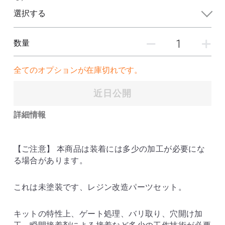
フレームアームズ ガール / メガミデバイス
SEED
選択する
改造パーツ
UC
フレームアームズ ガール / メガミデバイス
数量
塗装済パーツ
布服 着物
全てのオプションが在庫切れです。
3Mサンディングスポンジ
近日公開
詳細情報
デカール
その他 ツール
【ご注意】 本商品は装着には多少の加工が必要にな
る場合があります。
これは未塗装です、レジン改造パーツセット。
キットの特性上、ゲート処理、バリ取り、穴開け加