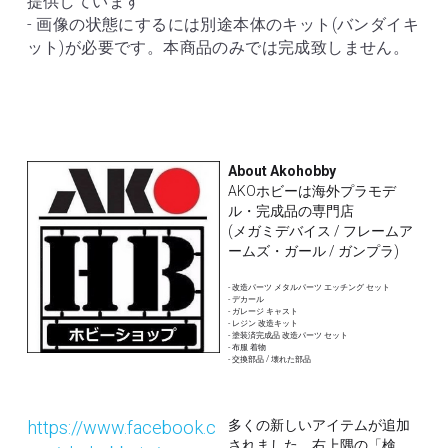
提供しています
- 画像の状態にするには別途本体のキット(バンダイキ
ット)が必要です。本商品のみでは完成致しません。
About Akohobby
AKOホビーは海外プラモデ
ル・完成品の専門店
(メガミデバイス / フレームア
ームズ・ガール / ガンプラ)
- 改造パーツ メタルパーツ エッチング セット
- デカール 
- ガレージ キャスト
- レジン 改造キット
- 塗装済完成品 改造パーツ セット
- 布服 着物 
- 交換部品 / 壊れた部品
https://www.facebook.c
多くの新しいアイテムが追加
されました。右上隅の「検