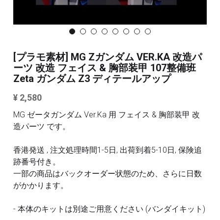
3Mサンディングスポンジ
その他/ツール
デカール
FAQ /配送ポリシー
その他 ツール
[プラモ素材] MG Zガンダム VER.KA 改造パ
ーツ 改造 フェイス & 胸部装甲 107整備班
お問い合わせ
Zeta ガンダム Z3 ディテールアップ
利用規約
¥ 2,580
商品カテゴリー
MG ゼータガンダム Ver.Ka 用 フェイス & 胸部装甲 改
造パーツ です。
全商品のリスト
すべてのカテゴリー
香港発送 , 注文処理時間1-5日, 出荷到着5-10日, 保険追
メタルパーツ
検索
跡番号付き。
一部の商品はバックオーダー状態のため、さらに日数
MG と 1/100 改造キット
がかかります。
PG RG HG SD 改造キット
その他
- 本体のキットは別途ご用意ください (バンダイキット)