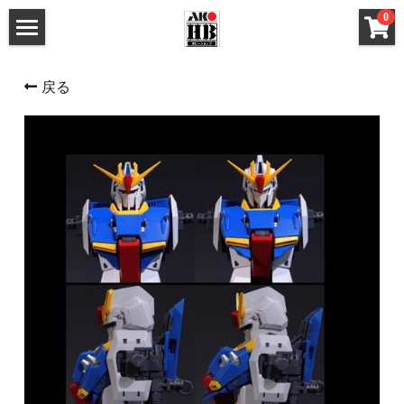
×
0
ストアカテゴリー
ホーム
戻る
すべてのカテゴリー
メタルパーツ
メタルパーツ
改造キット (MG と 1/100)
MG と 1/100 改造キット
改造キット (PG/RG/HG/SD)
PG RG HG SD 改造キット
デカール
フレームアームズ ガール / メガミデバイス 改造
FAガール/メガミデ など 改造パーツ
パーツ
FAガール/メガミデ など 塗装済パーツ
フレームアームズ ガール / メガミデバイス 塗装
済パーツ
布服 着物
布服 着物
3Mサンディングスポンジ