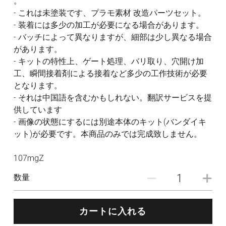
。
フレームアームズ ガール / メガミデバイス
SEED
- これは未塗装です、プラモ素材 改造パーツセット。
改造パーツ
- 装着には多少の加工が必要になる場合があります。
UC
- バッチによって異なりますが、細部は少し異なる場合
フレームアームズ ガール / メガミデバイス
塗装済パーツ
があります。
- キットの特性上、ゲート処理、バリ取り、穴開け加
布服 着物
工、瞬間接着剤による接着など多少の工作技術が必要
となります。
3Mサンディングスポンジ
- それは中国語を含むかもしれない。翻訳サービスを提
供しています
デカール
- 画像の状態にするには別途本体のキット(バンダイキ
ット)が必要です。本商品のみでは完成致しません。
その他 ツール
107mgZ
数量
カートに入れる