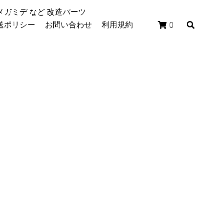
/メガミデ など 改造パーツ
配送ポリシー
お問い合わせ
利用規約
0
scuto SOLラプタ
ット 008 ホビラン
ネット 吾妻楓 弓兵 忍
注文処理時間4-7日、出荷