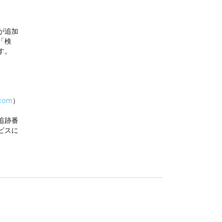
セット。
あります。上級者向けで
ツ 。本体のキットは別途
ラッキングコード付き)。