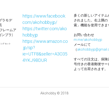
これは未塗装です、レジン改造パーツ
組み立てるには工夫や塗装する必要が
す。
メガミデバイス コトブキヤ 改造パー
ご用意ください
新品 (香港発送 , 出荷到着14日, ト
選択する
数量
全てのオプションが在庫切れです。
近日公開