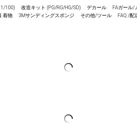
/100)
改造キット (PG/RG/HG/SD)
デカール
FAガール
 着物
3Mサンディングスポンジ
その他/ツール
FAQ /
コトブキヤ ホビーラウンド21 mu
ー メガミデバイス 改造パーツセ
21 HR21 胸部 胸パーツ ホー
者 蒼衣 影衣
¥ 4,480 - ¥ 4,880
再生品。
状態：バックオーダー (お支払い後、
到着5-14日)