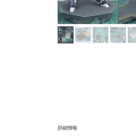
About Akohobby
AKOホビーは海外
ル・完成品の専門
(メガミデバイス /
ームズ・ガール / 
- 改造パーツ メタルパーツ エッ
- デカール 
- ガレージ キャスト
- レジン 改造キット
- 塗装済完成品 改造パーツ セッ
- 布服 着物 
- 交換部品 / 壊れた部品