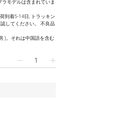
が追加
「検
す。
.com
）
追跡番
ビスに