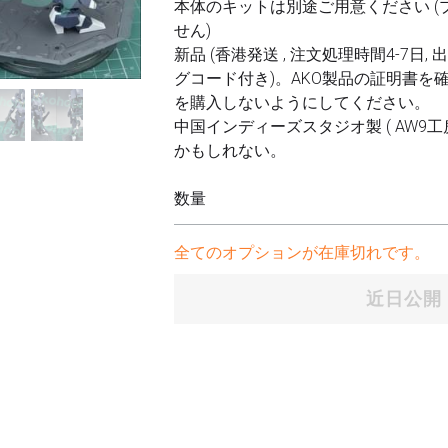
https://www.facebook.
多くの新しいアイテム
プラモデ
されました。右上隅の
com/akohobbyjp/
店
索」機能を使用できま
https://twitter.com/ako
 フレームア
hobbyjp
ガンプラ)
お問い合わせ
m.me/akohobbyjp
https://www.amazon.co
チング セット
メールにて
.jp/sp?
（
akohobbyjp@gmail
ie=UTF8&seller=A3O35
ト
すべての注文は、保険
4YKJ9BDUR
号付きの香港郵便サー
よって出荷されます。
Akohobby © 2018