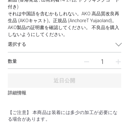
フレームアームズ ガール / メガミデバイス
SEED
付き)
改造パーツ
それは中国語を含むかもしれない。AKO 高品質改良再
UC
生品 (AKOキャスト)。正規品 (AnchoreT Yuijaoland)。
フレームアームズ ガール / メガミデバイス
塗装済パーツ
AKO製品の証明書を確認してください。 不良品を購入
しないようにしてください。
布服 着物
選択する
3Mサンディングスポンジ
数量
デカール
その他 ツール
近日公開
詳細情報
【ご注意】 本商品は装着には多少の加工が必要にな
る場合があります。