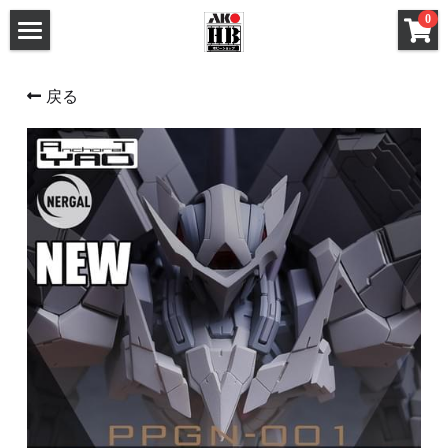
×
0
ストアカテゴリー
ホーム
戻る
すべてのカテゴリー
メタルパーツ
メタルパーツ
改造キット (MG と 1/100)
MG と 1/100 改造キット
改造キット (PG/RG/HG/SD)
PG RG HG SD 改造キット
デカール
フレームアームズ ガール / メガミデバイス 改造
FAガール/メガミデ など 改造パーツ
パーツ
FAガール/メガミデ など 塗装済パーツ
フレームアームズ ガール / メガミデバイス 塗装
済パーツ
布服 着物
布服 着物
3Mサンディングスポンジ