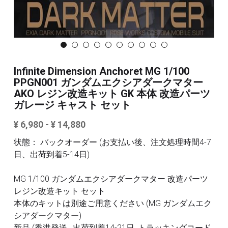
3Mサンディングスポンジ
その他/ツール
デカール
FAQ /配送ポリシー
その他 ツール
お問い合わせ
Infinite Dimension Anchoret MG 1/100
PPGN001 ガンダムエクシアダークマター
AKO レジン改造キット GK 本体 改造パーツ
利用規約
ガレージ キャスト セット
商品カテゴリー
¥ 6,980 - ¥ 14,880
全商品のリスト
すべてのカテゴリー
状態： バックオーダー (お支払い後、注文処理時間4-7
日、出荷到着5-14日)
メタルパーツ
検索
MG 1/100 ガンダムエクシアダークマター 改造パーツ
MG と 1/100 改造キット
レジン改造キット セット
本体のキットは別途ご用意ください (MG ガンダムエク
PG RG HG SD 改造キット
その他
シアダークマター)
新品 (香港発送 , 出荷到着14-21日, トラッキングコード