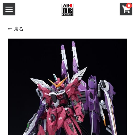
×
0
ストアカテゴリー
ホーム
戻る
すべてのカテゴリー
メタルパーツ
メタルパーツ
改造キット (MG と 1/100)
MG と 1/100 改造キット
改造キット (PG/RG/HG/SD)
PG RG HG SD 改造キット
デカール
フレームアームズ ガール / メガミデバイス 改造
FAガール/メガミデ など 改造パーツ
パーツ
FAガール/メガミデ など 塗装済パーツ
フレームアームズ ガール / メガミデバイス 塗装
済パーツ
布服 着物
布服 着物
3Mサンディングスポンジ