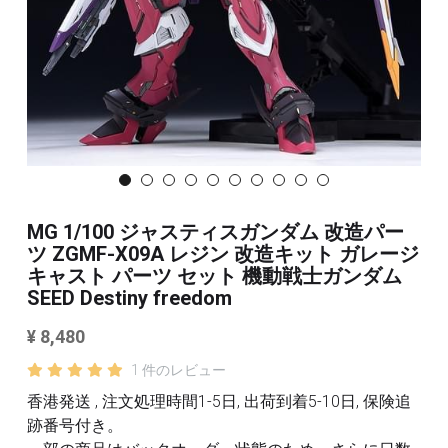
3Mサンディングスポンジ
その他/ツール
デカール
FAQ /配送ポリシー
その他 ツール
お問い合わせ
利用規約
MG 1/100 ジャスティスガンダム 改造パー
商品カテゴリー
ツ ZGMF-X09A レジン 改造キット ガレージ
キャスト パーツ セット 機動戦士ガンダム
全商品のリスト
すべてのカテゴリー
SEED Destiny freedom
メタルパーツ
検索
¥ 8,480
MG と 1/100 改造キット
1 件のレビュー
香港発送 , 注文処理時間1-5日, 出荷到着5-10日, 保険追
PG RG HG SD 改造キット
その他
跡番号付き。