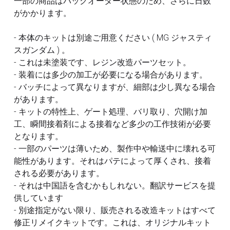
一部の商品はバックオーダー状態のため、さらに日数
フレームアームズ ガール / メガミデバイス
SEED
がかかります。
改造パーツ
UC
- 本体のキットは別途ご用意ください ( MG ジャスティ
フレームアームズ ガール / メガミデバイス
塗装済パーツ
スガンダム ) 。
- これは未塗装です、レジン改造パーツセット。
布服 着物
- 装着には多少の加工が必要になる場合があります。
- バッチによって異なりますが、細部は少し異なる場合
3Mサンディングスポンジ
があります。
- キットの特性上、ゲート処理、バリ取り、穴開け加
デカール
工、瞬間接着剤による接着など多少の工作技術が必要
となります。
その他 ツール
- 一部のパーツは薄いため、製作中や輸送中に壊れる可
能性があります。それはパテによって厚くされ、接着
される必要があります。
- それは中国語を含むかもしれない。翻訳サービスを提
供しています
- 別途指定がない限り、販売される改造キットはすべて
修正リメイクキットです。これは、オリジナルキット