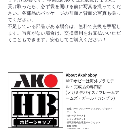
受け取ったら、必ず袋を開ける前に写真を撮ってくだ
さい。各部品のパッケージの前面と背面の写真も撮っ
てください。
不足している部品がある場合は、無料で交換を手配し
ます。写真がない場合は、交換費用をお支払いいただ
くこともできます。安心してご購入ください！
About Akohobby
AKOホビーは海外プラモデ
ル・完成品の専門店
(メガミデバイス / フレームア
ームズ・ガール / ガンプラ)
- 改造パーツ メタルパーツ エッチング セット
- デカール 
- ガレージ キャスト
- レジン 改造キット
- 塗装済完成品 改造パーツ セット
- 布服 着物 