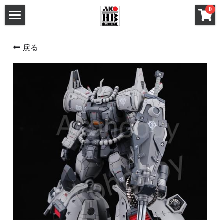
×
0
ストアカテゴリー
ホーム
戻る
すべてのカテゴリー
メタルパーツ
メタルパーツ
改造キット (MG と 1/100)
MG と 1/100 改造キット
改造キット (PG/RG/HG/SD)
PG RG HG SD 改造キット
デカール
フレームアームズ ガール / メガミデバイス 改造
FAガール/メガミデ など 改造パーツ
パーツ
FAガール/メガミデ など 塗装済パーツ
フレームアームズ ガール / メガミデバイス 塗装
済パーツ
布服 着物
布服 着物
3Mサンディングスポンジ