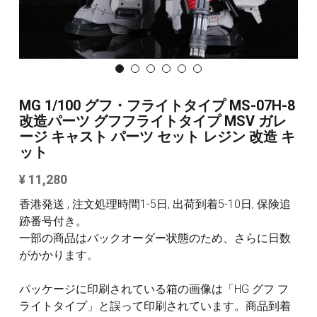
3Mサンディングスポンジ
その他/ツール
デカール
FAQ /配送ポリシー
その他 ツール
お問い合わせ
MG 1/100 グフ・フライトタイプ MS-07H-8
改造パーツ グフフライトタイプ MSV ガレ
利用規約
ージ キャスト パーツ セット レジン 改造 キ
ット
商品カテゴリー
¥ 11,280
全商品のリスト
すべてのカテゴリー
香港発送 , 注文処理時間1-5日, 出荷到着5-10日, 保険追
跡番号付き。
メタルパーツ
検索
一部の商品はバックオーダー状態のため、さらに日数
がかかります。
MG と 1/100 改造キット
パッケージに印刷されている箱の画像は「HG グフ フ
PG RG HG SD 改造キット
その他
ライトタイプ」と誤って印刷されています。商品到着