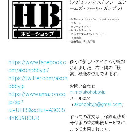
(メガミデバイス / フレームア
ームズ・ガール / ガンプラ)
- 改造パーツ メタルパーツ エッチング セット
- デカール 
- ガレージ キャスト
- レジン 改造キット
- 塗装済完成品 改造パーツ セット
- 布服 着物 
- 交換部品 / 壊れた部品
https://www.facebook.c
多くの新しいアイテムが追加
されました。右上隅の「検
om/akohobbyjp/
索」機能を使用できます。
https://twitter.com/akoh
obbyjp
お問い合わせ
m.me/akohobbyjp
https://www.amazon.co.
メールにて
jp/sp?
（
akohobbyjp@gmail.com
）
ie=UTF8&seller=A3O35
すべての注文は、保険追跡番
4YKJ9BDUR
号付きの香港郵便サービスに
よって出荷されます。