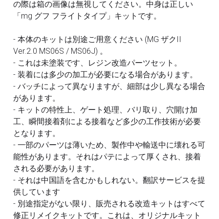
の際は箱の画像は無視してください。中身は正しい
フレームアームズ ガール / メガミデバイス
SEED
改造パーツ
「mg グフ フライトタイプ」キットです。
UC
フレームアームズ ガール / メガミデバイス
- 本体のキットは別途ご用意ください (MG ザクII
塗装済パーツ
Ver.2.0 MS06S / MS06J) 。
- これは未塗装です、レジン改造パーツセット。
布服 着物
- 装着には多少の加工が必要になる場合があります。
- バッチによって異なりますが、細部は少し異なる場合
3Mサンディングスポンジ
があります。
- キットの特性上、ゲート処理、バリ取り、穴開け加
デカール
工、瞬間接着剤による接着など多少の工作技術が必要
となります。
その他 ツール
- 一部のパーツは薄いため、製作中や輸送中に壊れる可
能性があります。それはパテによって厚くされ、接着
される必要があります。
- それは中国語を含むかもしれない。翻訳サービスを提
供しています
- 別途指定がない限り、販売される改造キットはすべて
修正リメイクキットです。これは、オリジナルキット