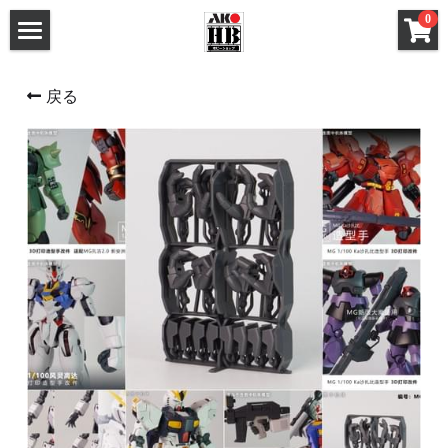
×
0
ストアカテゴリー
ホーム
戻る
すべてのカテゴリー
メタルパーツ
メタルパーツ
改造キット (MG と 1/100)
MG と 1/100 改造キット
改造キット (PG/RG/HG/SD)
PG RG HG SD 改造キット
デカール
フレームアームズ ガール / メガミデバイス 改造
FAガール/メガミデ など 改造パーツ
パーツ
FAガール/メガミデ など 塗装済パーツ
フレームアームズ ガール / メガミデバイス 塗装
済パーツ
布服 着物
布服 着物
3Mサンディングスポンジ