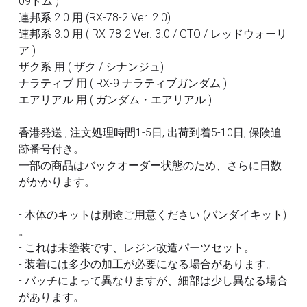
09ドム )
フレームアームズ ガール / メガミデバイス
SEED
連邦系 2.0 用 (RX-78-2 Ver. 2.0)
改造パーツ
連邦系 3.0 用 ( RX-78-2 Ver. 3.0 / GTO / レッドウォーリ
UC
ア )
フレームアームズ ガール / メガミデバイス
塗装済パーツ
ザク系 用 ( ザク / シナンジュ)
ナラティブ 用 ( RX-9 ナラティブガンダム )
布服 着物
エアリアル 用 ( ガンダム・エアリアル )
3Mサンディングスポンジ
香港発送 , 注文処理時間1-5日, 出荷到着5-10日, 保険追
跡番号付き。
デカール
一部の商品はバックオーダー状態のため、さらに日数
がかかります。
その他 ツール
- 本体のキットは別途ご用意ください (バンダイキット)
。
- これは未塗装です、レジン改造パーツセット。
- 装着には多少の加工が必要になる場合があります。
- バッチによって異なりますが、細部は少し異なる場合
があります。