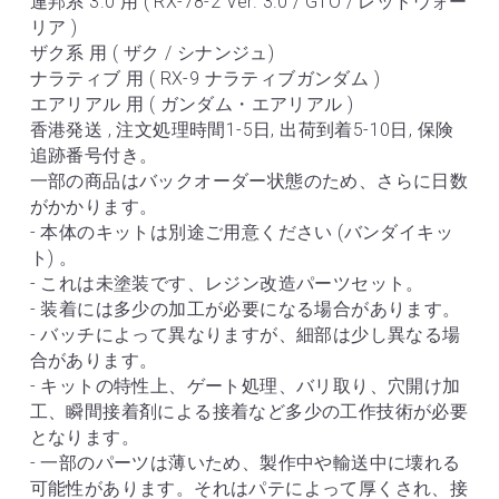
連邦系 3.0 用 ( RX-78-2 Ver. 3.0 / GTO / レッドウォー
リア )
ザク系 用 ( ザク / シナンジュ)
ナラティブ 用 ( RX-9 ナラティブガンダム )
エアリアル 用 ( ガンダム・エアリアル )
香港発送 , 注文処理時間1-5日, 出荷到着5-10日, 保険
追跡番号付き。
一部の商品はバックオーダー状態のため、さらに日数
がかかります。
- 本体のキットは別途ご用意ください (バンダイキッ
ト) 。
- これは未塗装です、レジン改造パーツセット。
- 装着には多少の加工が必要になる場合があります。
- バッチによって異なりますが、細部は少し異なる場
合があります。
- キットの特性上、ゲート処理、バリ取り、穴開け加
工、瞬間接着剤による接着など多少の工作技術が必要
となります。
- 一部のパーツは薄いため、製作中や輸送中に壊れる
可能性があります。それはパテによって厚くされ、接