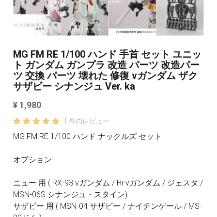
3Mサンディングスポンジ
その他/ツール
デカール
FAQ /配送ポリシー
MG FM RE 1/100 ハンド 手首 セット ユニッ
その他 ツール
ト ガンダム ガンプラ 改造 パーツ 改造パー
お問い合わせ
ツ 交換 パーツ 壊れた 修復 νガンダム ザク
サザビー シナンジュ Ver. ka
利用規約
¥ 1,980
商品カテゴリー
1 件のレビュー
全商品のリスト
すべてのカテゴリー
MG FM RE 1/100 ハンド ナックルズ セット
メタルパーツ
検索
オプション:
MG と 1/100 改造キット
ニュー 用 ( RX-93 νガンダム / Hi-νガンダム / ジェスタ /
MSN-06S シナンジュ・スタイン)
PG RG HG SD 改造キット
その他
サザビー 用 ( MSN-04 サザビー / ナイチンゲール / MS-