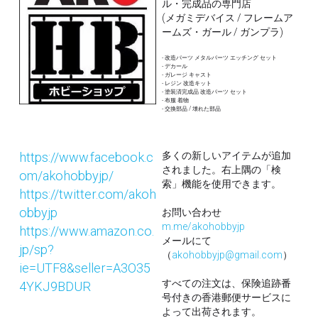
ル・完成品の専門店
(メガミデバイス / フレームア
ームズ・ガール / ガンプラ)
- 改造パーツ メタルパーツ エッチング セット
- デカール 
- ガレージ キャスト
- レジン 改造キット
- 塗装済完成品 改造パーツ セット
- 布服 着物 
- 交換部品 / 壊れた部品
https://www.facebook.c
多くの新しいアイテムが追加
されました。右上隅の「検
om/akohobbyjp/
索」機能を使用できます。
https://twitter.com/akoh
obbyjp
お問い合わせ
m.me/akohobbyjp
https://www.amazon.co.
メールにて
jp/sp?
（
akohobbyjp@gmail.com
）
ie=UTF8&seller=A3O35
すべての注文は、保険追跡番
4YKJ9BDUR
号付きの香港郵便サービスに
よって出荷されます。