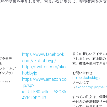
https://www.facebook.
多くの新しいアイテム
プラモデ
されました。右上隅の
com/akohobbyjp/
店
索」機能を使用できま
https://twitter.com/ako
 フレームア
hobbyjp
ガンプラ)
お問い合わせ
m.me/akohobbyjp
https://www.amazon.co
チング セット
メールにて
.jp/sp?
（
akohobbyjp@gmail
ie=UTF8&seller=A3O35
ト
すべての注文は、保険
4YKJ9BDUR
号付きの香港郵便サー
よって出荷されます。
Akohobby © 2018