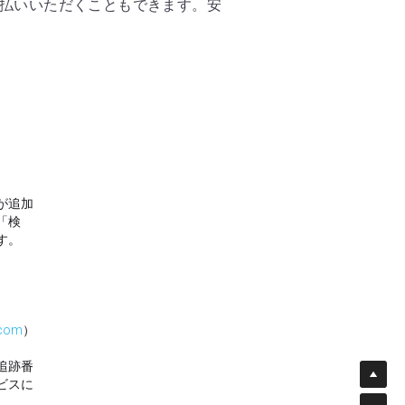
が追加
「検
す。
.com
）
追跡番
ビスに