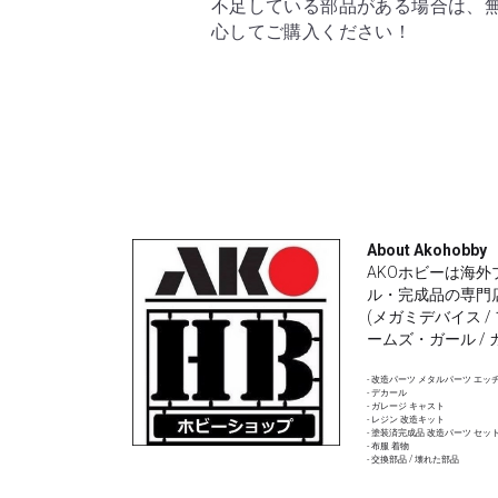
About Akohobby
AKOホビーは海外
ル・完成品の専門
(メガミデバイス /
ームズ・ガール / 
- 改造パーツ メタルパーツ エッ
- デカール 
- ガレージ キャスト
- レジン 改造キット
- 塗装済完成品 改造パーツ セッ
- 布服 着物 
- 交換部品 / 壊れた部品