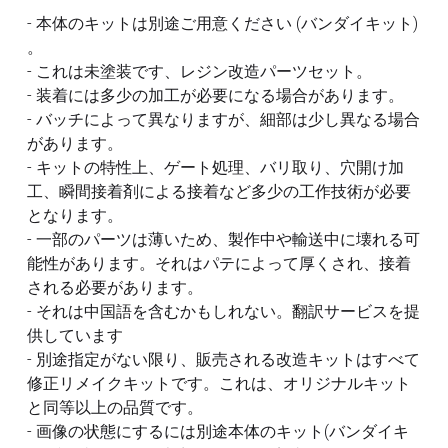
フレームアームズ ガール / メガミデバイス
SEED
- 本体のキットは別途ご用意ください (バンダイキット)
改造パーツ
。
UC
- これは未塗装です、レジン改造パーツセット。
フレームアームズ ガール / メガミデバイス
塗装済パーツ
- 装着には多少の加工が必要になる場合があります。
- バッチによって異なりますが、細部は少し異なる場合
布服 着物
があります。
- キットの特性上、ゲート処理、バリ取り、穴開け加
3Mサンディングスポンジ
工、瞬間接着剤による接着など多少の工作技術が必要
となります。
デカール
- 一部のパーツは薄いため、製作中や輸送中に壊れる可
能性があります。それはパテによって厚くされ、接着
その他 ツール
される必要があります。
- それは中国語を含むかもしれない。翻訳サービスを提
供しています
- 別途指定がない限り、販売される改造キットはすべて
修正リメイクキットです。これは、オリジナルキット
と同等以上の品質です。
- 画像の状態にするには別途本体のキット(バンダイキ