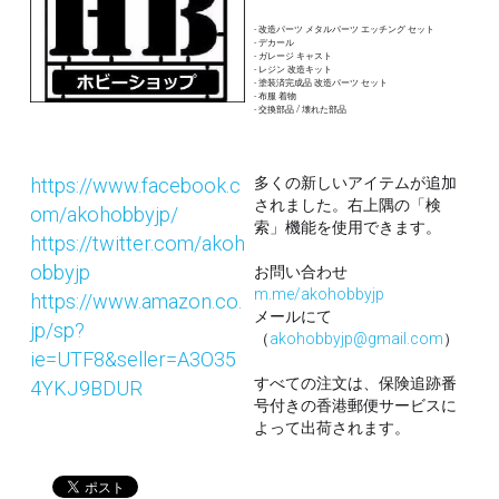
- 改造パーツ メタルパーツ エッチング セット
- デカール 
- ガレージ キャスト
- レジン 改造キット
- 塗装済完成品 改造パーツ セット
- 布服 着物 
- 交換部品 / 壊れた部品
https://www.facebook.c
多くの新しいアイテムが追加
されました。右上隅の「検
om/akohobbyjp/
索」機能を使用できます。
https://twitter.com/akoh
obbyjp
お問い合わせ
m.me/akohobbyjp
https://www.amazon.co.
メールにて
jp/sp?
（
akohobbyjp@gmail.com
）
ie=UTF8&seller=A3O35
すべての注文は、保険追跡番
4YKJ9BDUR
号付きの香港郵便サービスに
よって出荷されます。