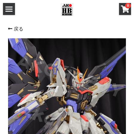
×
0
ストアカテゴリー
ホーム
戻る
すべてのカテゴリー
メタルパーツ
メタルパーツ
改造キット (MG と 1/100)
MG と 1/100 改造キット
改造キット (PG/RG/HG/SD)
PG RG HG SD 改造キット
デカール
フレームアームズ ガール / メガミデバイス 改造
FAガール/メガミデ など 改造パーツ
パーツ
FAガール/メガミデ など 塗装済パーツ
フレームアームズ ガール / メガミデバイス 塗装
済パーツ
布服 着物
布服 着物
3Mサンディングスポンジ