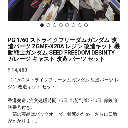
3Mサンディングスポンジ
その他/ツール
デカール
FAQ /配送ポリシー
その他 ツール
お問い合わせ
PG 1/60 ストライクフリーダムガンダム 改
造パーツ ZGMF-X20A レジン 改造キット 機
動戦士ガンダム SEED FREEDOM DESINTY
利用規約
ガレージ キャスト 改造 パーツ セット
商品カテゴリー
¥ 14,480
全商品のリスト
すべてのカテゴリー
PG 1/60 ストライクフリーダムガンダム 改造パーツ レ
ジン 改造キット セット
メタルパーツ
検索
香港発送 , 注文処理時間1-5日, 出荷到着5-10日, 保険追
MG と 1/100 改造キット
跡番号付き。
一部の商品はバックオーダー状態のため、さらに日数
PG RG HG SD 改造キット
その他
がかかります。