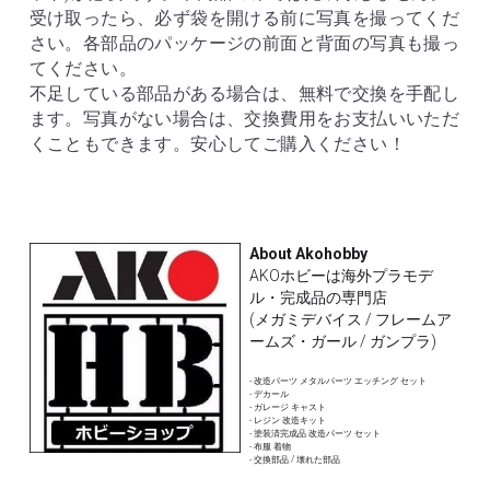
受け取ったら、必ず袋を開ける前に写真を撮ってくだ
さい。各部品のパッケージの前面と背面の写真も撮っ
てください。
不足している部品がある場合は、無料で交換を手配し
ます。写真がない場合は、交換費用をお支払いいただ
くこともできます。安心してご購入ください！
About Akohobby
AKOホビーは海外プラモデ
ル・完成品の専門店
(メガミデバイス / フレームア
ームズ・ガール / ガンプラ)
- 改造パーツ メタルパーツ エッチング セット
- デカール 
- ガレージ キャスト
- レジン 改造キット
- 塗装済完成品 改造パーツ セット
- 布服 着物 
- 交換部品 / 壊れた部品