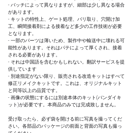
フレームアームズ ガール / メガミデバイス
SEED
- バッチによって異なりますが、細部は少し異なる場合
改造パーツ
があります。
UC
- キットの特性上、ゲート処理、バリ取り、穴開け加
フレームアームズ ガール / メガミデバイス
工、瞬間接着剤による接着など多少の工作技術が必要
塗装済パーツ
となります。
- 一部のパーツは薄いため、製作中や輸送中に壊れる可
布服 着物
能性があります。それはパテによって厚くされ、接着
3Mサンディングスポンジ
される必要があります。
- それは中国語を含むかもしれない。翻訳サービスを提
デカール
供しています
- 別途指定がない限り、販売される改造キットはすべて
その他 ツール
修正リメイクキットです。これは、オリジナルキット
と同等以上の品質です。
- 画像の状態にするには別途本体のキット(バンダイキ
ット)が必要です。本商品のみでは完成致しません。
受け取ったら、必ず袋を開ける前に写真を撮ってくだ
さい。各部品のパッケージの前面と背面の写真も撮っ