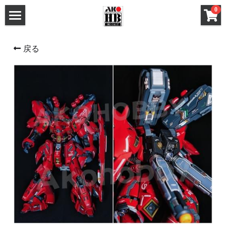
×
0
ストアカテゴリー
ホーム
戻る
すべてのカテゴリー
メタルパーツ
メタルパーツ
改造キット (MG と 1/100)
MG と 1/100 改造キット
改造キット (PG/RG/HG/SD)
PG RG HG SD 改造キット
デカール
フレームアームズ ガール / メガミデバイス 改造
FAガール/メガミデ など 改造パーツ
パーツ
FAガール/メガミデ など 塗装済パーツ
フレームアームズ ガール / メガミデバイス 塗装
済パーツ
布服 着物
布服 着物
3Mサンディングスポンジ