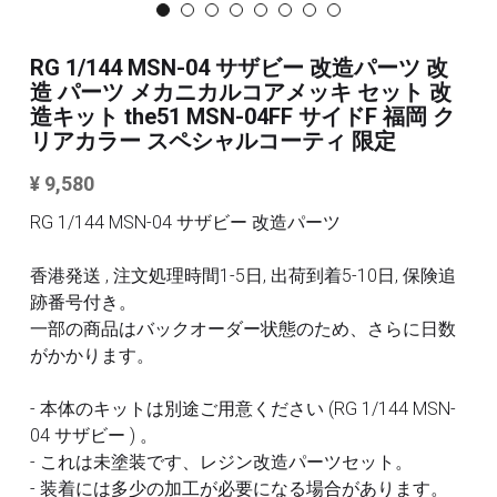
3Mサンディングスポンジ
その他/ツール
RG 1/144 MSN-04 サザビー 改造パーツ 改
デカール
造 パーツ メカニカルコアメッキ セット 改
FAQ /配送ポリシー
造キット the51 MSN-04FF サイドF 福岡 ク
その他 ツール
リアカラー スペシャルコーティ 限定
お問い合わせ
¥ 9,580
利用規約
RG 1/144 MSN-04 サザビー 改造パーツ
商品カテゴリー
香港発送 , 注文処理時間1-5日, 出荷到着5-10日, 保険追
跡番号付き。
全商品のリスト
すべてのカテゴリー
一部の商品はバックオーダー状態のため、さらに日数
がかかります。
メタルパーツ
検索
- 本体のキットは別途ご用意ください (RG 1/144 MSN-
MG と 1/100 改造キット
04 サザビー ) 。
PG RG HG SD 改造キット
その他
- これは未塗装です、レジン改造パーツセット。
- 装着には多少の加工が必要になる場合があります。